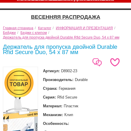
ВЕСЕННЯЯ РАСПРОДАЖА
Главная страница
/
Каталог
/
ИНФОРМАЦИЯ И ПРЕЗЕНТАЦИЯ
/
Бейджи
/
Беджи с клипом
/
Держатель для пропуска двойной Durable Rfid Secure Duo, 54 x 87 мм
Держатель для пропуска двойной Durable
Rfid Secure Duo, 54 x 87 мм
Артикул:
D8902-23
Производитель:
Durable
Страна:
Германия
Серия:
Rfid Secure
Материал:
Пластик
Механизм:
Клип
Особенность: