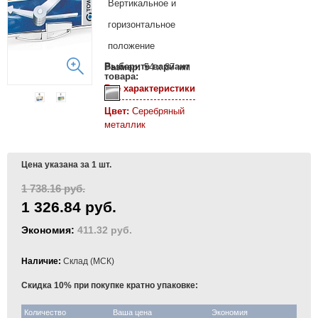
Вертикальное и
горизонтальное
положение
Выберите вариант
Размер:
54 x 87 мм
товара:
Все характеристики
Цвет:
Серебряный
металлик
Цена указана за 1 шт.
1 738.16 руб.
1 326.84 руб.
Экономия:
411.32 руб.
Наличие:
Склад (МСК)
Скидка 10% при покупке кратно упаковке:
Количество
Ваша цена
Экономия