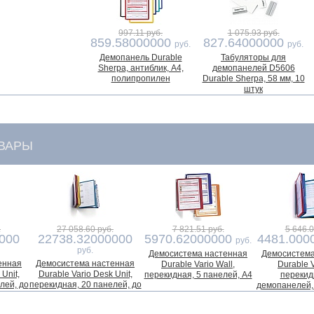
997.11 руб.
1 075.93 руб.
859.58000000
827.64000000
руб.
руб.
Демопанель Durable
Табуляторы для
Sherpa, антиблик, А4,
демопанелей D5606
полипропилен
Durable Sherpa, 58 мм, 10
штук
ВАРЫ
.
27 058.60 руб.
7 821.51 руб.
5 646.0
000
22738.32000000
5970.62000000
4481.000
руб.
руб.
Демосистема настенная
Демосистема
енная
Демосистема настенная
Durable Vario Wall,
Durable V
Unit,
Durable Vario Desk Unit,
перекидная, 5 панелей, А4
перекид
лей, до
перекидная, 20 панелей, до
демопанелей,
ор, А5
40 листов, табулятор, А4
А