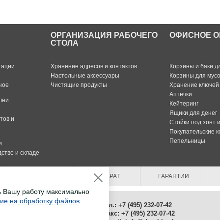
ОРГАНИЗАЦИЯ РАБОЧЕГО
ОФИСНОЕ О
СТОЛА
тации
Хранение адресов и контактов
Корзины и баки д
Настольные аксессуары
Корзины для мус
ное
Чистящие продукты
Хранение ключей
Аптечки
леи
Кейтеринг
Ящики для денег
тов и
Стойки под зонт 
Покупательские к
Пепельницы
и
стве и складе
ОПЛАТА
ВОЗВРАТ
ГАРАНТИИ
ь Вашу работу максимально
сие на обработку файлов
Тел.: +7 (495) 232-07-42
Факс: +7 (495) 232-07-42