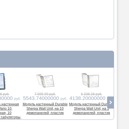
6 руб.
7 095.99 руб.
5 338.28 руб.
4
00000
5543.74000000
4138.20000000
3856
руб.
руб.
руб.
 настенная
Модуль настенный Durable
Модуль настенный Durable
Модуль 
ario 10,
Sherpa Wall Unit, на 10
Sherpa Wall Unit, на 5
Fu
ная, 10
демопанелей, пластик
демопанелей, пластик
демопан
 табуляторы,
4