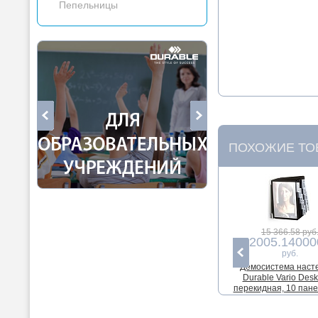
Пепельницы
ПОХОЖИЕ ТО
15 366.58 руб
12005.14000
руб.
Демосистема наст
Durable Vario Desk 
перекидная, 10 пане
20 листов, табулят