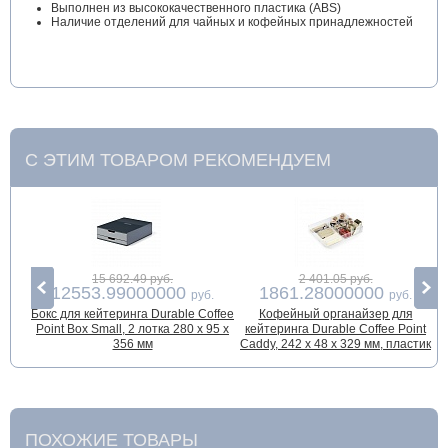
Выполнен из высококачественного пластика (ABS)
Наличие отделений для чайных и кофейных принадлежностей
С ЭТИМ ТОВАРОМ РЕКОМЕНДУЕМ
15 692.49 руб.
2 401.05 руб.
12553.99000000
1861.28000000
руб.
руб.
Бокс для кейтеринга Durable Coffee
Кофейный органайзер для
Point Box Small, 2 лотка 280 x 95 x
кейтеринга Durable Coffee Point
ч
356 мм
Caddy, 242 х 48 х 329 мм, пластик
ПОХОЖИЕ ТОВАРЫ