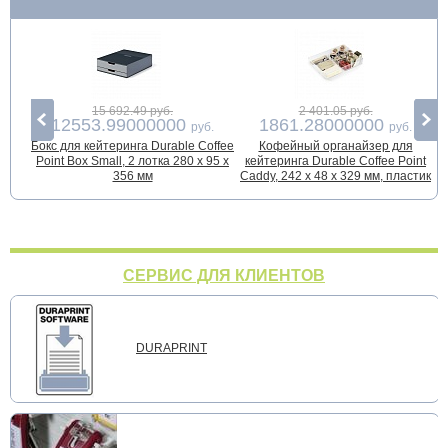
15 692.49 руб.
2 401.05 руб.
12553.99000000
1861.28000000
руб.
руб.
Бокс для кейтеринга Durable Coffee
Кофейный органайзер для
Point Box Small, 2 лотка 280 x 95 x
кейтеринга Durable Coffee Point
ч
356 мм
Caddy, 242 х 48 х 329 мм, пластик
СЕРВИС ДЛЯ КЛИЕНТОВ
DURAPRINT