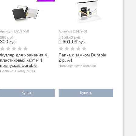
Артикул: D2397-58
Артикул: D2479-01
399 руб.
2 159.42 руб.
300
1 661.09
руб.
руб.
Футляр для хранения 4
Папка с замком Durable
пластиковых карт и 4
Zip, А4
пропусков Durable
Наличие: Нет в наличии
Наличие: Склад (МСК)
Купить
Купить