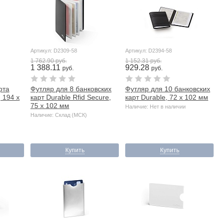
Артикул: D2309-58
Артикул: D2394-58
1 762.90 руб.
1 152.31 руб.
1 388.11
929.28
руб.
руб.
рта
Футляр для 8 банковских
Футляр для 10 банковских
, 194 х
карт Durable Rfid Secure,
карт Durable, 72 х 102 мм
75 х 102 мм
Наличие: Нет в наличии
Наличие: Склад (МСК)
Купить
Купить