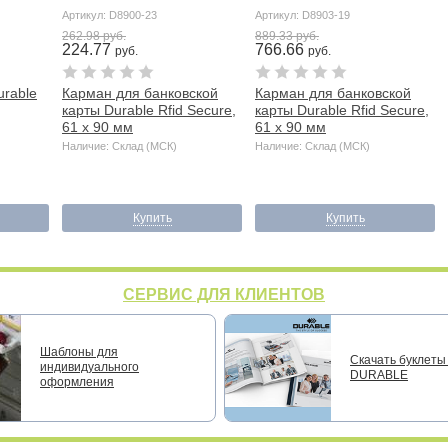
Артикул: D8900-23
Артикул: D8903-19
262.98 руб.
889.33 руб.
224.77
766.66
руб.
руб.
urable
Карман для банковской
Карман для банковской
карты Durable Rfid Secure,
карты Durable Rfid Secure,
61 x 90 мм
61 x 90 мм
Наличие: Склад (МСК)
Наличие: Склад (МСК)
Купить
Купить
СЕРВИС ДЛЯ КЛИЕНТОВ
Шаблоны для
Скачать буклеты 
индивидуального
DURABLE
оформления