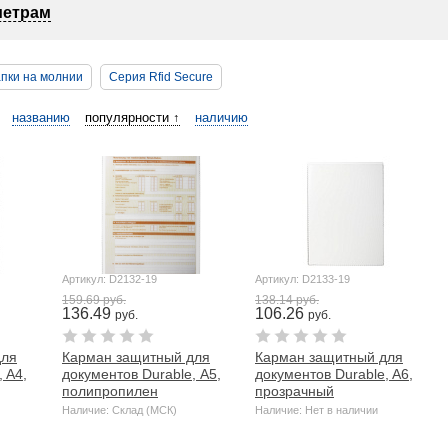
метрам
пки на молнии
Серия Rfid Secure
названию
популярности ↑
наличию
Артикул: D2132-19
Артикул: D2133-19
159.69 руб.
138.14 руб.
136.49
106.26
руб.
руб.
для
Карман защитный для
Карман защитный для
 A4,
документов Durable, А5,
документов Durable, A6,
полипропилен
прозрачный
Наличие: Склад (МСК)
Наличие: Нет в наличии