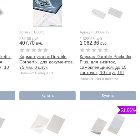
Артикул: D8081
Артикул: D8092-19
534.09 руб.
1 328.58 руб.
407.70
1 062.86
руб.
руб.
etfix,
Карман-уголок Durable
Карман Durable Pocketfix
я
Cornerfix, для документов,
Plus, для визиток,
, 10
75 мм, 8 штук
самоклеящийся, до 15
карточек, 10 штук, ПП
Наличие: Склад (ССП)
Наличие: Нет в наличии
Купить
Купить
-51.06%