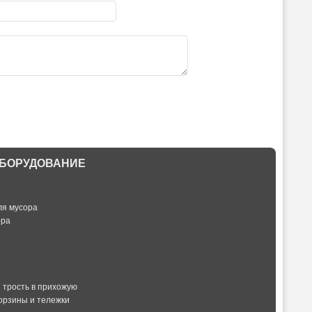
БОРУДОВАНИЕ
ля мусора
ора
и трость в прихожую
орзины и тележки