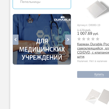
Пепельницы
Артикул: D8080-19
1 179 руб.
1 007.69
руб.
Карман Durable Pock
самоклеящийся, дл
CD/DVD, с клапаном
штук
Наличие: Нет в наличии
Купить