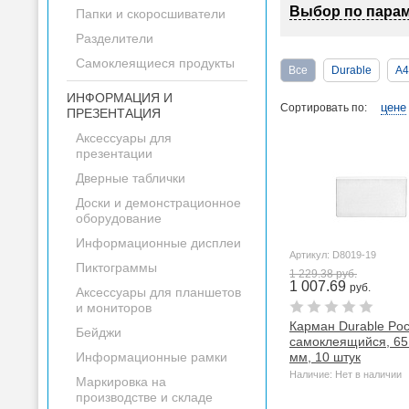
Выбор по пара
Папки и скоросшиватели
Разделители
Самоклеящиеся продукты
Все
Durable
А4
ИНФОРМАЦИЯ И
цене
Сортировать по:
ПРЕЗЕНТАЦИЯ
Аксессуары для
презентации
Дверные таблички
Доски и демонстрационное
оборудование
Информационные дисплеи
Артикул: D8019-19
Пиктограммы
1 229.38 руб.
1 007.69
руб.
Аксессуары для планшетов
и мониторов
Карман Durable Pock
Бейджи
самоклеящийся, 65
Информационные рамки
мм, 10 штук
Наличие: Нет в наличии
Маркировка на
производстве и складе