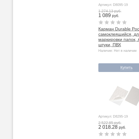
Артикул: D8095-19
1 274.13 руб.
1 089
руб.
Карман Durable Pock
самоклеящийся, дл
маркировки папок, 
штуки, ПВХ
Наличие: Нет в наличии
Купить
Артикул: D8295-19
2 522.85 руб.
2 018.28
руб.