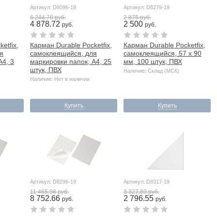
Артикул: D8096-19
Артикул: D8279-19
6 244.76 руб.
2 875 руб.
4 878.72
2 500
руб.
руб.
etfix,
Карман Durable Pocketfix,
Карман Durable Pocketfix,
я
самоклеящийся, для
самоклеящийся, 57 х 90
А4, 3
маркировки папок, А4, 25
мм, 100 штук, ПВХ
штук, ПВХ
Наличие: Склад (МСК)
Наличие: Нет в наличии
Купить
Купить
Артикул: D8296-19
Артикул: D8317-19
11 465.98 руб.
3 327.89 руб.
8 752.66
2 796.55
руб.
руб.