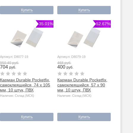
Купить
Купить
-35.01%
-52.67%
Артикул: D8077-19
Артикул: D8079-19
950.40 руб.
468 руб.
704
400
руб.
руб.
Карман Durable Pocketfix,
Карман Durable Pocketfix,
самоклеящийся, 74 х 105
самоклеящийся, 57 х 90
мм, 10 штук, ПВХ
мм, 10 штук, ПВХ
Наличие: Склад (МСК)
Наличие: Склад (МСК)
Купить
Купить