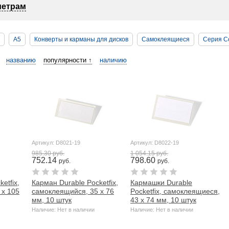
метрам
А5
Конверты и карманы для дисков
Самоклеящиеся
Серия Co
названию
популярности ↑
наличию
Артикул: D8021-19
Артикул: D8022-19
985.30 руб.
1 054.15 руб.
752.14
798.60
руб.
руб.
etfix,
Карман Durable Pocketfix,
Кармашки Durable
 x 105
самоклеящийся, 35 x 76
Pocketfix, самоклеящиеся,
мм, 10 штук
43 x 74 мм, 10 штук
Наличие: Нет в наличии
Наличие: Нет в наличии