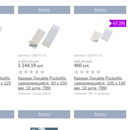
Купить
Купить
-67.2%
Артикул: D8075-19
Артикул: D8076-19
1 407.34 руб.
570.40 руб.
1 144.18
460
руб.
руб.
etfix,
Карман Durable Pocketfix,
Карман Durable Pocketfix,
 х 125
самоклеящийся, 60 х 150
самоклеящийся, 105 х 148
мм, 10 штук, ПВХ
мм, 10 штук, ПВХ
Наличие: Склад (МСК)
Наличие: Нет в наличии
Купить
Купить