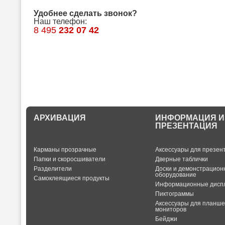
Удобнее сделать звонок?
Наш телефон:
8 495
232 07 42
АРХИВАЦИЯ
ИНФОРМАЦИЯ И
ПРЕЗЕНТАЦИЯ
Карманы прозрачные
Аксессуары для презен
Папки и скоросшиватели
Дверные таблички
Разделители
Доски и демонстрацион
оборудование
Самоклеящиеся продукты
Информационные дисп
Пиктограммы
Аксессуары для планше
мониторов
Бейджи