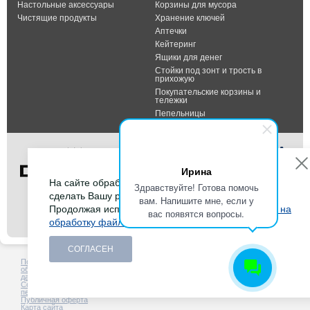
Настольные аксессуары
Корзины для мусора
Чистящие продукты
Хранение ключей
Аптечки
Кейтеринг
Ящики для денег
Стойки под зонт и трость в
прихожую
Покупательские корзины и
тележки
Пепельницы
Ирина
На сайте обрабатываются файлы cookies, чтобы
Здравствуйте! Готова помочь
сделать Вашу работу максимально удобной.
вам. Напишите мне, если у
Тел.: +7 (495) 232-07-42
Продолжая использовать сайт, Вы даете
согласие на
вас появятся вопросы.
Факс: +7 (495) 232-07-42
обработку файлов cookies
.
E-mail:
info@durable-shop.ru
СОГЛАСЕН
Политика в отношении
Создание сайта -
HCube
обработки персональных
данных
Согласие на обработку
персональных данных
Публичная оферта
Карта сайта