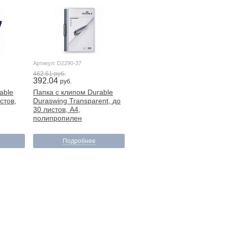
Артикул: D2290-37
462.61 руб.
392.04
руб.
able
Папка с клипом Durable
стов,
Duraswing Transparent, до
30 листов, А4,
полипропилен
Подробнее