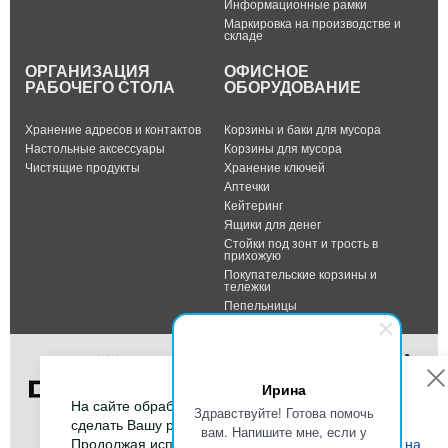
Информационные рамки
Маркировка на производстве и
складе
ОРГАНИЗАЦИЯ
ОФИСНОЕ
РАБОЧЕГО СТОЛА
ОБОРУДОВАНИЕ
Хранение адресов и контактов
Корзины и баки для мусора
Настольные аксессуары
Корзины для мусора
Чистящие продукты
Хранение ключей
Аптечки
Кейтеринг
Ящики для денег
Стойки под зонт и трость в
прихожую
Покупательские корзины и
тележки
Пепельницы
Ирина
На сайте обрабатываются файлы cookies, чтобы
Здравствуйте! Готова помочь
сделать Вашу работу максимально удобной.
вам. Напишите мне, если у
Тел.: +7 (495) 232-07-42
Продолжая использовать сайт, Вы даете
согласие на