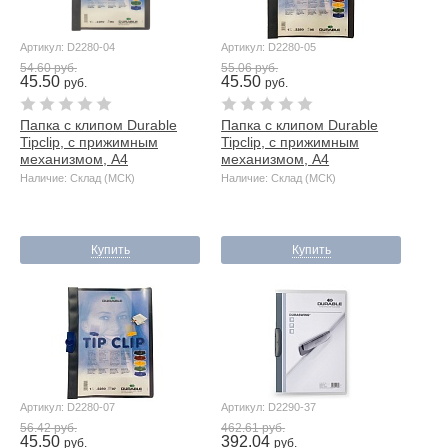
Артикул: D2280-04
Артикул: D2280-05
54.60 руб.
55.06 руб.
45.50
45.50
руб.
руб.
Папка с клипом Durable
Папка с клипом Durable
Tipclip, с прижимным
Tipclip, с прижимным
механизмом, А4
механизмом, А4
Наличие: Склад (МСК)
Наличие: Склад (МСК)
Купить
Купить
Артикул: D2280-07
Артикул: D2290-37
56.42 руб.
462.61 руб.
45.50
392.04
руб.
руб.