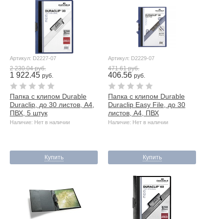
Артикул: D2227-07
Артикул: D2229-07
2 230.04 руб.
471.61 руб.
1 922.45
406.56
руб.
руб.
Папка с клипом Durable
Папка с клипом Durable
Duraclip, до 30 листов, А4,
Duraclip Easy File, до 30
ПВХ, 5 штук
листов, А4, ПВХ
Наличие: Нет в наличии
Наличие: Нет в наличии
Купить
Купить