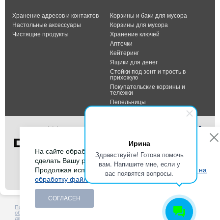
Хранение адресов и контактов
Корзины и баки для мусора
Настольные аксессуары
Корзины для мусора
Чистящие продукты
Хранение ключей
Аптечки
Кейтеринг
Ящики для денег
Стойки под зонт и трость в
прихожую
Покупательские корзины и
тележки
Пепельницы
Ирина
На сайте обрабатываются файлы cookies, чтобы
Здравствуйте! Готова помочь
сделать Вашу работу максимально удобной.
вам. Напишите мне, если у
Тел.: +7 (495) 232-07-42
Продолжая использовать сайт, Вы даете
согласие на
вас появятся вопросы.
Факс: +7 (495) 232-07-42
обработку файлов cookies
.
E-mail:
info@durable-shop.ru
СОГЛАСЕН
Политика в отношении
Создание сайта -
HCube
обработки персональных
данных