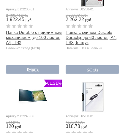
Артикул: D2230-01
Артикул: D2238-01
2 460.74 руб.
2 827.78 руб.
1 922.45
2 262.22
руб.
руб.
Папка Durable с прижимным
Папка с клипом Durable
механизмом, до 100 листов,
Duraclip, до 60 листов, А4,
А4, ПВХ
ПВХ, 5 штук
Наличие: Склад (МСК)
Наличие: Нет в наличии
Купить
Купить
-81.21%
Артикул: D2245-06
Артикул: D2260-01
144 руб.
417.60 руб.
120
318.78
руб.
руб.