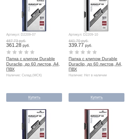
Артикул: D2209-07
Артикул: D2209-10
487.73 руб.
441.70 руб.
361.28
339.77
руб.
руб.
Папка с клипом Durable
Папка с клипом Durable
Duraclip, до 60 листов, А4,
Duraclip, до 60 листов, А4,
ПВХ
ПВХ
Наличие: Склад (МСК)
Наличие: Нет в наличии
Купить
Купить