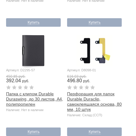
Наличие: Нет в наличии
Наличие: Нет в наличии
Купить
Купить
Артикул: D2295-57
Артикул: D8098-01
450.85 руб.
616.03 руб.
392.04
496.80
руб.
руб.
Папка с клипом Durable
Перфорация для папок
Duraswing, до 30 листов, А4,
Durable Duraclip,
полипропилен
самоклеящаяся основа, 80
мм, 10 штук
Наличие: Нет в наличии
Наличие: Склад (ССП)
Купить
Купить