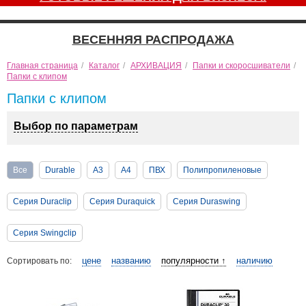
ВЕСЕННЯЯ РАСПРОДАЖА
Главная страница
/
Каталог
/
АРХИВАЦИЯ
/
Папки и скоросшиватели
/
Папки с клипом
Папки с клипом
Выбор по параметрам
Все
Durable
А3
А4
ПВХ
Полипропиленовые
Серия Duraclip
Серия Duraquick
Серия Duraswing
Серия Swingclip
цене
названию
популярности ↑
наличию
Сортировать по: