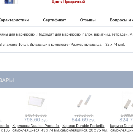
Цвет:
Прозрачный
Характеристики
Сертификат
Отзывы
Вопросы и 
ны для маркировки. Подходят для маркировки папок, визитниц, тетрадей. М
 В упаковке 10 шт. Вкладыши в комплекте (Размер вкладыша = 32 x 74 мм).
ВАРЫ
1 054.15 руб.
786.52 руб.
1 088.6
798.60
644.69
824.
б.
руб.
руб.
etfix,
Кармашки Durable Pocketfix,
Карман Durable Pocketfix,
Карман Durabl
 x 105
самоклеящиеся, 43 x 74 мм,
самоклеящийся, 20 х 75 мм,
самоклеящийс