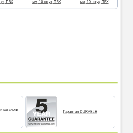
тук, ПВХ
мм, 10 штук, ПВХ
мм, 10 штук, ПВХ
мм
и каталоги
Гарантия DURABLE