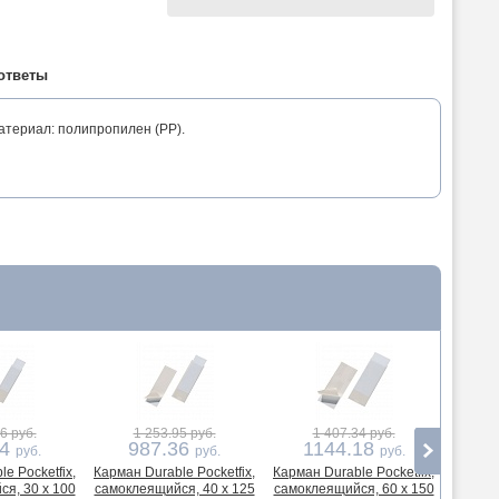
ответы
атериал: полипропилен (PP).
6 руб.
1 253.95 руб.
1 407.34 руб.
74
987.36
1144.18
4
руб.
руб.
руб.
e Pocketfix,
Карман Durable Pocketfix,
Карман Durable Pocketfix,
Карман 
я, 30 х 100
самоклеящийся, 40 х 125
самоклеящийся, 60 х 150
самокле