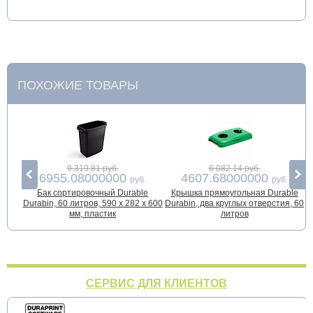
ПОХОЖИЕ ТОВАРЫ
9 319.81 руб.
6 082.14 руб.
6955.08000000
4607.68000000
руб.
руб.
Бак сортировочный Durable
Крышка прямоугольная Durable
Durabin, 60 литров, 590 x 282 x 600
Durabin, два круглых отверстия, 60
D
мм, пластик
литров
СЕРВИС ДЛЯ КЛИЕНТОВ