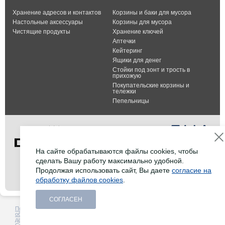
Хранение адресов и контактов
Корзины и баки для мусора
Настольные аксессуары
Корзины для мусора
Чистящие продукты
Хранение ключей
Аптечки
Кейтеринг
Ящики для денег
Стойки под зонт и трость в
прихожую
Покупательские корзины и
тележки
Пепельницы
На сайте обрабатываются файлы cookies, чтобы
сделать Вашу работу максимально удобной.
Тел.: +7 (495) 232-07-42
Продолжая использовать сайт, Вы даете
согласие на
Факс: +7 (495) 232-07-42
обработку файлов cookies
.
E-mail:
info@durable-shop.ru
СОГЛАСЕН
Политика в отношении
Создание сайта -
HCube
обработки персональных
данных