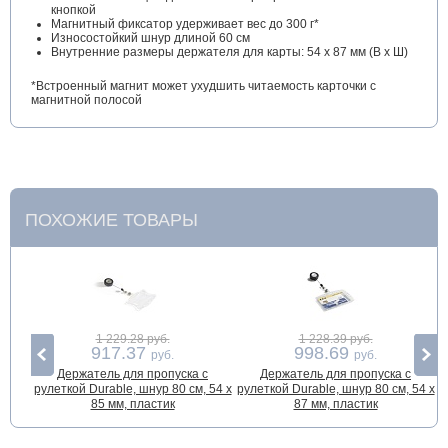
кнопкой
Магнитный фиксатор удерживает вес до 300 г*
Износостойкий шнур длиной 60 см
Внутренние размеры держателя для карты: 54 х 87 мм (В х Ш)
*Встроенный магнит может ухудшить читаемость карточки с
магнитной полосой
ПОХОЖИЕ ТОВАРЫ
1 229.28 руб.
1 228.39 руб.
917.37
998.69
руб.
руб.
Держатель для пропуска с
Держатель для пропуска с
Б
рулеткой Durable, шнур 80 см, 54 x
рулеткой Durable, шнур 80 см, 54 x
85 мм, пластик
87 мм, пластик