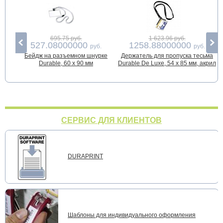
695.75 руб.
1 623.96 руб.
527.08000000
1258.88000000
руб.
руб.
Бейдж на разъемном шнурке
Держатель для пропуска тесьма
Durable, 60 x 90 мм
Durable De Luxe, 54 x 85 мм, акрил
з
СЕРВИС ДЛЯ КЛИЕНТОВ
DURAPRINT
Шаблоны для индивидуального оформления