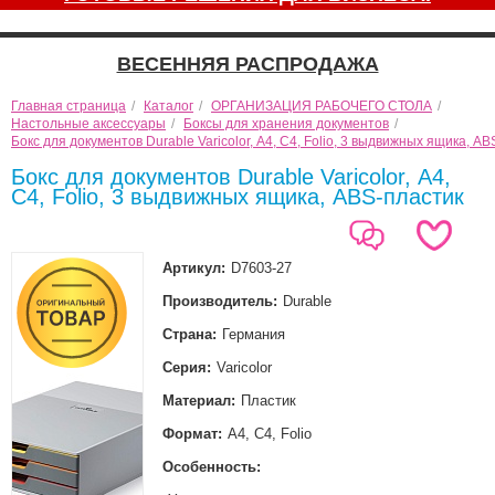
ВЕСЕННЯЯ РАСПРОДАЖА
Главная страница
/
Каталог
/
ОРГАНИЗАЦИЯ РАБОЧЕГО СТОЛА
/
Настольные аксессуары
/
Боксы для хранения документов
/
Бокс для документов Durable Varicolor, А4, С4, Folio, 3 выдвижных ящика, A
Бокс для документов Durable Varicolor, А4,
С4, Folio, 3 выдвижных ящика, ABS-пластик
Артикул:
D7603-27
Производитель:
Durable
Страна:
Германия
Серия:
Varicolor
Материал:
Пластик
Формат:
A4, C4, Folio
Особенность: