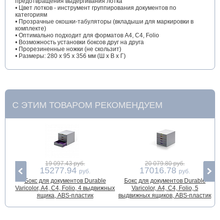
предотвращения выдергивания лотка
• Цвет лотков - инструмент группирования документов по
категориям
• Прозрачные окошки-табуляторы (вкладыши для маркировки в
комплекте)
• Оптимально подходит для форматов A4, C4, Folio
• Возможность установки боксов друг на друга
• Прорезиненные ножки (не скользит)
• Размеры: 280 x 95 x 356 мм (Ш x В x Г)
С ЭТИМ ТОВАРОМ РЕКОМЕНДУЕМ
19 097.43 руб.
20 079.80 руб.
15277.94
17016.78
руб.
руб.
Бокс для документов Durable
Бокс для документов Durable
Varicolor, A4, С4, Folio, 4 выдвижных
Varicolor, А4, С4, Folio, 5
ящика, ABS-пластик
выдвижных ящиков, ABS-пластик