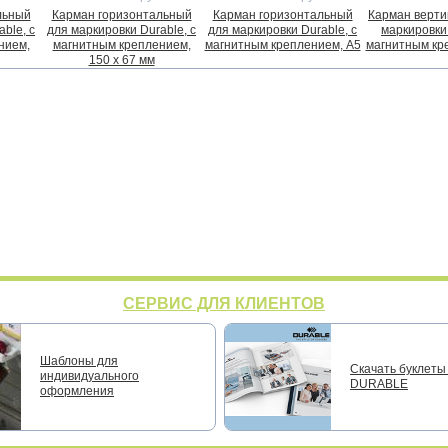
льный
Карман горизонтальный
Карман горизонтальный
Карман верти
ble, с
для маркировки Durable, с
для маркировки Durable, с
маркировки 
нием,
магнитным креплением,
магнитным креплением, А5
магнитным кр
150 x 67 мм
СЕРВИС ДЛЯ КЛИЕНТОВ
Шаблоны для
Скачать буклеты 
индивидуального
DURABLE
оформления