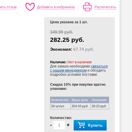
ить отзыв
Добавить в избранное
Распечатать
Цена указана за 1 шт.
349.99 руб.
282.25 руб.
Экономия:
67.74 руб.
Наличие:
Нет в наличии
Для заказа необходимо
связаться
с нашим менеджером
и обсудить
подробно условия поставки.
Скидка 10% при покупке кратно
упаковке:
Количество
Ваша цена
Экономия
50 шт/уп
254.03 руб.
28.23 руб.
Количество:
-
+
Купить