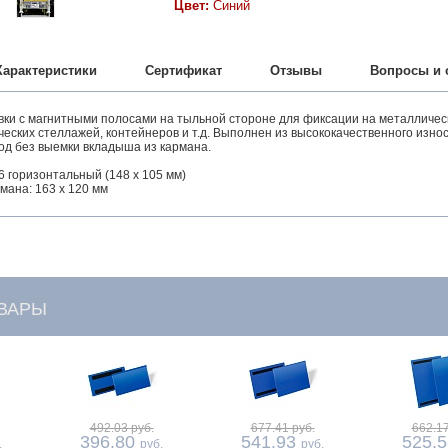
Цвет:
Синий
Характеристики
Сертификат
Отзывы
Вопросы и 
вки с магнитными полосами на тыльной стороне для фиксации на металличес
еских стеллажей, контейнеров и т.д. Выполнен из высококачественного изн
од без выемки вкладыша из кармана.
 горизонтальный (148 x 105 мм)
мана: 163 x 120 мм
ВАРЫ
492.03 руб.
677.41 руб.
662.17
396.80
541.93
525.
.
руб.
руб.