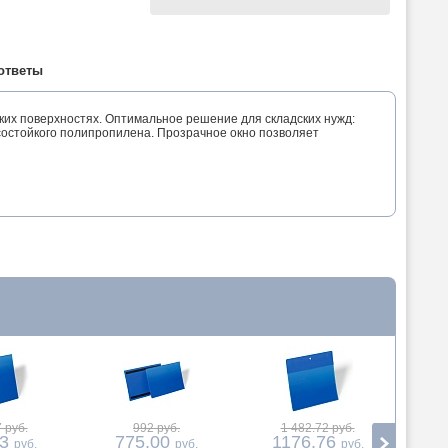
ответы
ких поверхностях. Оптимальное решение для складских нужд:
осостойкого полипропилена. Прозрачное окно позволяет
 руб.
992 руб.
1 482.72 руб.
1
53
775.00
1176.76
7
руб.
руб.
руб.