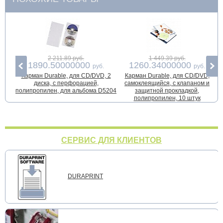
2 211.89 руб.
1 449.39 руб.
1890.50000000
1260.34000000
руб.
руб.
Карман Durable, для CD/DVD, 2
Карман Durable, для CD/DVD,
диска, с перфорацией,
самоклеящийся, с клапаном и
полипропилен, для альбома D5204
защитной прокладкой,
полипропилен, 10 штук
СЕРВИС ДЛЯ КЛИЕНТОВ
DURAPRINT