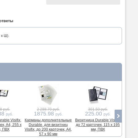
ответы
x Ш).
8 руб.
2 288.70 руб.
301.50 руб.
7
38
1875.98
225.00
5
руб.
руб.
руб.
able Visifix,
Карманы дополнительные
Визитница Durable Visifix,
Визитни
ек, А4, 255 x
Durable, для визитниц
до 72 карточек, 115 x 195
Centium
, ПВХ
Visifix, до 200 карточек, А4,
мм, ПВХ
255
57 x 90 мм