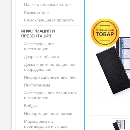
Папки и скоросшиватели
Разделители
Самоклеящиеся продукты
ИНФОРМАЦИЯ И
ПРЕЗЕНТАЦИЯ
Аксессуары для
презентации
Дверные таблички
Доски и демонстрационное
оборудование
Информационные дисплеи
Пиктограммы
Аксессуары для планшетов
и мониторов
Бейджи
Информационные рамки
Маркировка на
производстве и складе