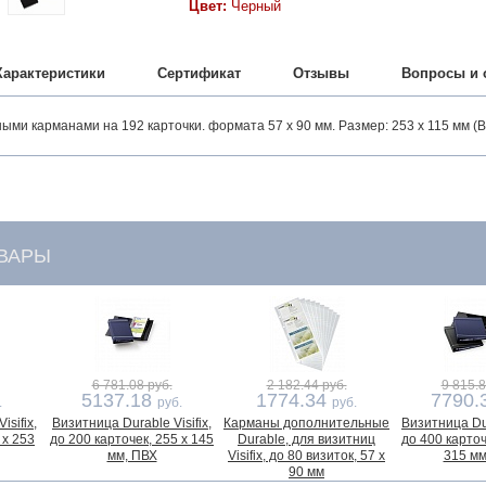
Цвет:
Черный
Характеристики
Сертификат
Отзывы
Вопросы и 
ыми карманами на 192 карточки. формата 57 х 90 мм. Размер: 253 x 115 мм (В 
ВАРЫ
6 781.08 руб.
2 182.44 руб.
9 815.8
5137.18
1774.34
7790.
.
руб.
руб.
isifix,
Визитница Durable Visifix,
Карманы дополнительные
Визитница Dur
 х 253
до 200 карточек, 255 x 145
Durable, для визитниц
до 400 карточ
мм, ПВХ
Visifix, до 80 визиток, 57 x
315 мм
90 мм