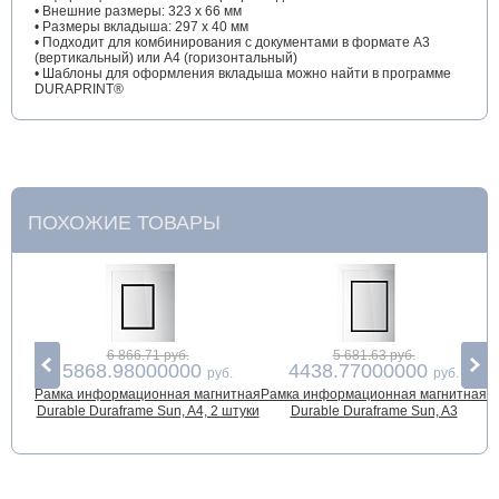
• Внешние размеры: 323 x 66 мм
• Размеры вкладыша: 297 x 40 мм
• Подходит для комбинирования с документами в формате A3
(вертикальный) или А4 (горизонтальный)
• Шаблоны для оформления вкладыша можно найти в программе
DURAPRINT®
ПОХОЖИЕ ТОВАРЫ
6 866.71 руб.
5 681.63 руб.
5868.98000000
4438.77000000
руб.
руб.
Рамка информационная магнитная
Рамка информационная магнитная
Р
Durable Duraframe Sun, A4, 2 штуки
Durable Duraframe Sun, A3