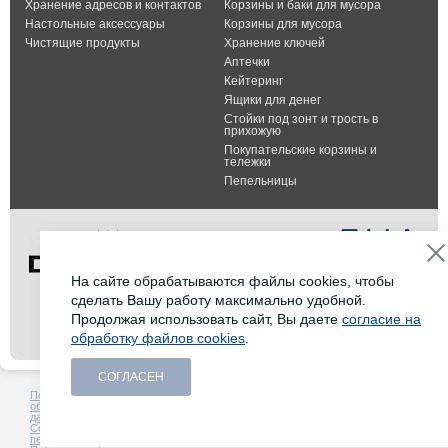
Хранение адресов и контактов
Корзины и баки для мусора
Настольные аксессуары
Корзины для мусора
Чистящие продукты
Хранение ключей
Аптечки
Кейтеринг
Ящики для денег
Стойки под зонт и трость в
прихожую
Покупательские корзины и
тележки
Пепельницы
На сайте обрабатываются файлы cookies, чтобы
сделать Вашу работу максимально удобной.
Тел.: +7 (495) 232-07-42
Продолжая использовать сайт, Вы даете
согласие на
Факс: +7 (495) 232-07-42
обработку файлов cookies
.
E-mail:
info@durable-shop.ru
СОГЛАСЕН
Политика в отношении
Создание сайта -
HCube
обработки персональных
данных
Согласие на обработку
персональных данных