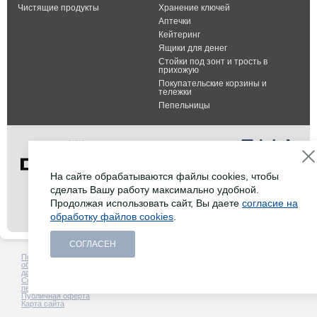
Чистящие продукты
Хранение ключей
Аптечки
Кейтеринг
Ящики для денег
Стойки под зонт и трость в
прихожую
Покупательские корзины и
тележки
Пепельницы
На сайте обрабатываются файлы cookies, чтобы
сделать Вашу работу максимально удобной.
Тел.: +7 (495) 232-07-42
Продолжая использовать сайт, Вы даете
согласие на
Факс: +7 (495) 232-07-42
обработку файлов cookies
.
E-mail:
info@durable-shop.ru
СОГЛАСЕН
Политика в отношении
Создание сайта -
HCube
обработки персональных
данных
Согласие на обработку
персональных данных
Публичная оферта
Карта сайта