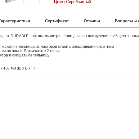
Цвет:
Серебристый
Характеристики
Сертификат
Отзывы
Вопросы и 
а от DURABLE - оптимальное решение для зон для курения в общественных м
ическая пепельница из листовой стали с эпоксидным покрытием
тся на замок. В комплекте 2 ключа
мусор и очищать пепельницу
 х 107 мм (Ш x В x Г)