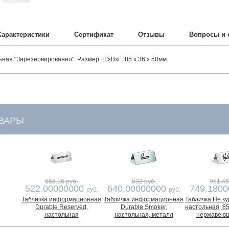
Характеристики
Сертификат
Отзывы
Вопросы и 
ная "Зарезервированно". Размер: ШxВxГ: 85 x 36 x 50мм.
ВАРЫ
668.16 руб.
832 руб.
951.46
522.00000000
640.00000000
749.180
руб.
руб.
Табличка информационная
Табличка информационная
Табличка Не ку
Durable Reserved,
Durable Smoker,
настольная, 85 
настольная
настольная, металл
нержавеющ