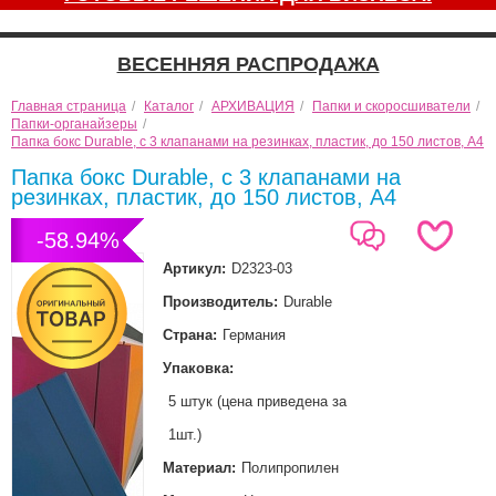
ВЕСЕННЯЯ РАСПРОДАЖА
Главная страница
/
Каталог
/
АРХИВАЦИЯ
/
Папки и скоросшиватели
/
Папки-органайзеры
/
Папка бокс Durable, с 3 клапанами на резинках, пластик, до 150 листов, А4
Папка бокс Durable, с 3 клапанами на
резинках, пластик, до 150 листов, А4
-58.94%
Артикул:
D2323-03
Производитель:
Durable
Страна:
Германия
Упаковка:
5 штук (цена приведена за
1шт.)
Материал:
Полипропилен