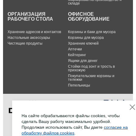
складе
ОРГАНИЗАЦИЯ
ОФИСНОЕ
РАБОЧЕГО СТОЛА
ОБОРУДОВАНИЕ
Хранение адресов и контактов
Корзины и баки для мусора
Настольные аксессуары
Корзины для мусора
Чистящие продукты
Хранение ключей
Аптечки
Кейтеринг
Ящики для денег
Стойки под зонт и трость в
прихожую
Покупательские корзины и
тележки
Пепельницы
На сайте обрабатываются файлы cookies, чтобы
сделать Вашу работу максимально удобной.
Тел.: +7 (495) 232-07-42
Продолжая использовать сайт, Вы даете
согласие на
Факс: +7 (495) 232-07-42
обработку файлов cookies
.
E-mail:
info@durable-shop.ru