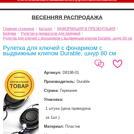
ВЕСЕННЯЯ РАСПРОДАЖА
Главная страница
/
Каталог
/
ИНФОРМАЦИЯ И ПРЕЗЕНТАЦИЯ
/
Бейджи
/
Рулетки и держатели для бейджей
/
Рулетка для ключей с фонариком с выдвижным клипом Durable, шнур 80 см
Рулетка для ключей с фонариком с
выдвижным клипом Durable, шнур 80 см
Артикул:
D8198-01
Производитель:
Durable
Страна:
Германия
Упаковка:
1 штука (цена приведена
за 1шт.)
Материал:
Пластик