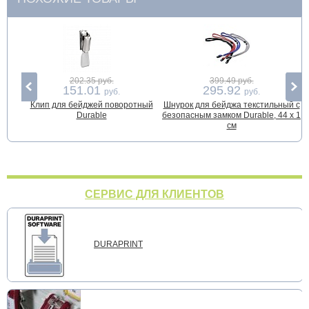
202.35 руб.
399.49 руб.
151.01
295.92
руб.
руб.
Клип для бейджей поворотный
Шнурок для бейджа текстильный c
Ш
Durable
безопасным замком Durable, 44 х 1
см
СЕРВИС ДЛЯ КЛИЕНТОВ
DURAPRINT