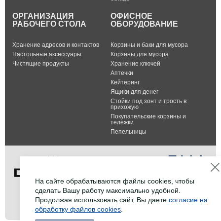
ОРГАНИЗАЦИЯ
ОФИСНОЕ
РАБОЧЕГО СТОЛА
ОБОРУДОВАНИЕ
Хранение адресов и контактов
Корзины и баки для мусора
Настольные аксессуары
Корзины для мусора
Чистящие продукты
Хранение ключей
Аптечки
Кейтеринг
Ящики для денег
Стойки под зонт и трость в
прихожую
Покупательские корзины и
тележки
Пепельницы
На сайте обрабатываются файлы cookies, чтобы
сделать Вашу работу максимально удобной.
Тел.: +7 (495) 232-07-42
Продолжая использовать сайт, Вы даете
согласие на
Факс: +7 (495) 232-07-42
обработку файлов cookies
.
E-mail:
info@durable-shop.ru