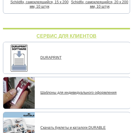
Schildfix, самоклеящийся, 15 х 200
Schidfix, самоклеящийся, 20 х 200
S
мм, 10 штук
мм, 10 штук
СЕРВИС ДЛЯ КЛИЕНТОВ
DURAPRINT
Шаблоны для индивидуального оформления
Скачать буклеты и каталоги DURABLE