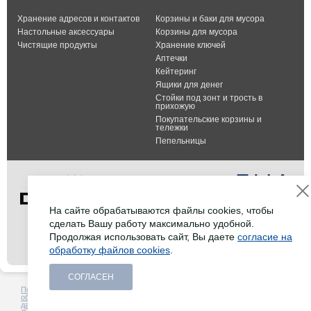
Хранение адресов и контактов
Корзины и баки для мусора
Настольные аксессуары
Корзины для мусора
Чистящие продукты
Хранение ключей
Аптечки
Кейтеринг
Ящики для денег
Стойки под зонт и трость в
прихожую
Покупательские корзины и
тележки
Пепельницы
На сайте обрабатываются файлы cookies, чтобы
сделать Вашу работу максимально удобной.
Тел.: +7 (495) 232-07-42
Продолжая использовать сайт, Вы даете
согласие на
Факс: +7 (495) 232-07-42
обработку файлов cookies
.
E-mail:
info@durable-shop.ru
СОГЛАСЕН
Политика в отношении
Создание сайта -
HCube
обработки персональных
данных