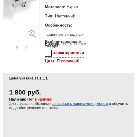
Материал:
Акрил
Тип:
Настенный
Особенность:
Сменные вкладыши
Выберите вариант
Размер:
148 х 148 мм
товара:
Все характеристики
Цвет:
Прозрачный
Цена указана за 1 шт.
1 800 руб.
Наличие:
Нет в наличии
Для заказа необходимо
связаться с нашим менеджером
и обсудить
подробно условия поставки.