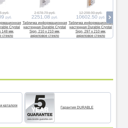
5 руб.
2 678.79 руб.
12 298.90 руб.
09
2251.08
10602.50
1
руб.
руб.
руб.
ормационная
Табличка информационная
Табличка информационная
Вклад
able Crystal
настенная Durable Crystal
настенная Durable Crystal
D4820 Du
x 148 мм,
Sign, 210 x 210 мм,
Sign, 297 x 210 мм,
105 x
е стекло
акриловое стекло
акриловое стекло
и каталоги
Гарантия DURABLE