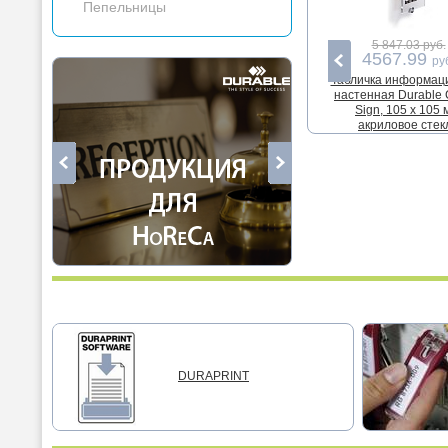
Пепельницы
5 847.03 руб.
4567.99
ру
Табличка информац
настенная Durable C
Sign, 105 x 105 
акриловое стек
DURAPRINT