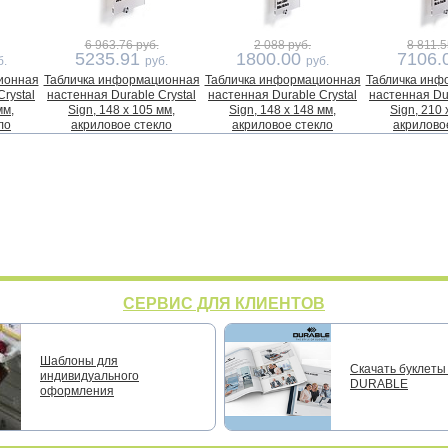
6 963.76 руб.
2 088 руб.
8 811.5
5235.91
1800.00
7106.
б.
руб.
руб.
ионная
Табличка информационная
Табличка информационная
Табличка инф
rystal
настенная Durable Crystal
настенная Durable Crystal
настенная Dur
мм,
Sign, 148 x 105 мм,
Sign, 148 x 148 мм,
Sign, 210 
ло
акриловое стекло
акриловое стекло
акрилово
СЕРВИС ДЛЯ КЛИЕНТОВ
Шаблоны для
Скачать буклеты 
индивидуального
DURABLE
оформления