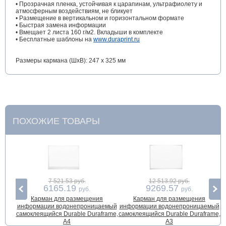
• Прозрачная пленка, устойчивая к царапинам, ультрафиолету и
атмосферным воздействиям, не бликует
• Размещение в вертикальном и горизонтальном формате
• Быстрая замена информации
• Вмещает 2 листа 160 г/м2. Вкладыши в комплекте
• Бесплатные шаблоны на
www.duraprint.ru
Размеры кармана (ШхВ): 247 х 325 мм
ПОХОЖИЕ ТОВАРЫ
7 521.53 руб.
12 513.92 руб.
6165.19
9269.57
руб.
руб.
Карман для размещения
Карман для размещения
информации водонепроницаемый
информации водонепроницаемый
и
самоклеящийся Durable Duraframe,
самоклеящийся Durable Duraframe,
А4
А3