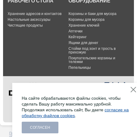
РАБОЧЕГО СТОЛА
ОБОРУДОВАНИЕ
Хранение адресов и контактов
Корзины и баки для мусора
Настольные аксессуары
Корзины для мусора
Чистящие продукты
Хранение ключей
Аптечки
Кейтеринг
Ящики для денег
Стойки под зонт и трость в
прихожую
Покупательские корзины и
тележки
Пепельницы
На сайте обрабатываются файлы cookies, чтобы
сделать Вашу работу максимально удобной.
Тел.: +7 (495) 232-07-42
Продолжая использовать сайт, Вы даете
согласие на
Факс: +7 (495) 232-07-42
обработку файлов cookies
.
E-mail:
info@durable-shop.ru
СОГЛАСЕН
Политика в отношении
Создание сайта -
HCube
обработки персональных