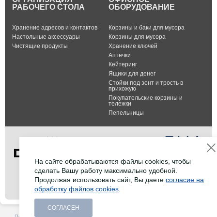
РАБОЧЕГО СТОЛА
ОБОРУДОВАНИЕ
Хранение адресов и контактов
Корзины и баки для мусора
Настольные аксессуары
Корзины для мусора
Чистящие продукты
Хранение ключей
Аптечки
Кейтеринг
Ящики для денег
Стойки под зонт и трость в
прихожую
Покупательские корзины и
тележки
Пепельницы
На сайте обрабатываются файлы cookies, чтобы
сделать Вашу работу максимально удобной.
Тел.: +7 (495) 232-07-42
Продолжая использовать сайт, Вы даете
согласие на
Факс: +7 (495) 232-07-42
обработку файлов cookies
.
E-mail:
info@durable-shop.ru
СОГЛАСЕН
Политика в отношении
Создание сайта -
HCube