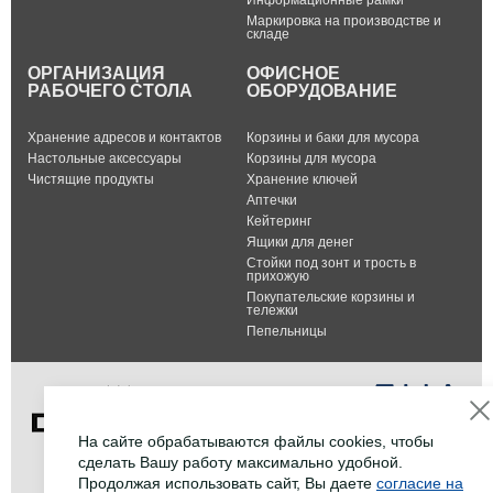
Информационные рамки
Маркировка на производстве и
складе
ОРГАНИЗАЦИЯ
ОФИСНОЕ
РАБОЧЕГО СТОЛА
ОБОРУДОВАНИЕ
Хранение адресов и контактов
Корзины и баки для мусора
Настольные аксессуары
Корзины для мусора
Чистящие продукты
Хранение ключей
Аптечки
Кейтеринг
Ящики для денег
Стойки под зонт и трость в
прихожую
Покупательские корзины и
тележки
Пепельницы
На сайте обрабатываются файлы cookies, чтобы
сделать Вашу работу максимально удобной.
Тел.: +7 (495) 232-07-42
Продолжая использовать сайт, Вы даете
согласие на
Факс: +7 (495) 232-07-42