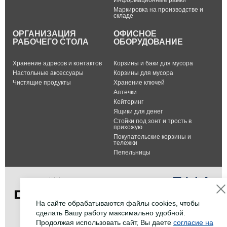
Информационные рамки
Маркировка на производстве и
складе
ОРГАНИЗАЦИЯ
ОФИСНОЕ
РАБОЧЕГО СТОЛА
ОБОРУДОВАНИЕ
Хранение адресов и контактов
Корзины и баки для мусора
Настольные аксессуары
Корзины для мусора
Чистящие продукты
Хранение ключей
Аптечки
Кейтеринг
Ящики для денег
Стойки под зонт и трость в
прихожую
Покупательские корзины и
тележки
Пепельницы
На сайте обрабатываются файлы cookies, чтобы
сделать Вашу работу максимально удобной.
Тел.: +7 (495) 232-07-42
Продолжая использовать сайт, Вы даете
согласие на
Факс: +7 (495) 232-07-42