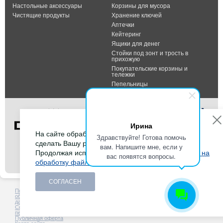
Настольные аксессуары
Корзины для мусора
Чистящие продукты
Хранение ключей
Аптечки
Кейтеринг
Ящики для денег
Стойки под зонт и трость в
прихожую
Покупательские корзины и
тележки
Пепельницы
Ирина
На сайте обрабатываются файлы cookies, чтобы
Здравствуйте! Готова помочь
сделать Вашу работу максимально удобной.
вам. Напишите мне, если у
Тел.: +7 (495) 232-07-42
Продолжая использовать сайт, Вы даете
согласие на
вас появятся вопросы.
Факс: +7 (495) 232-07-42
обработку файлов cookies
.
E-mail:
info@durable-shop.ru
СОГЛАСЕН
Политика в отношении
Создание сайта -
HCube
обработки персональных
данных
Согласие на обработку
персональных данных
Публичная оферта