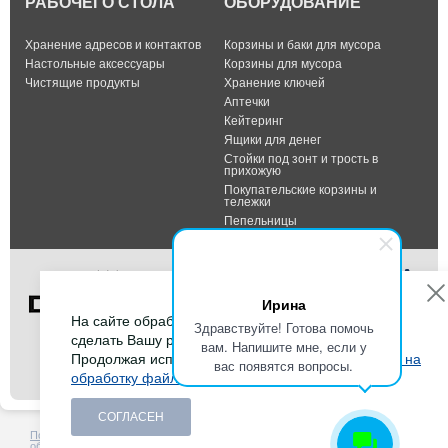
РАБОЧЕГО СТОЛА
ОБОРУДОВАНИЕ
Хранение адресов и контактов
Корзины и баки для мусора
Настольные аксессуары
Корзины для мусора
Чистящие продукты
Хранение ключей
Аптечки
Кейтеринг
Ящики для денег
Стойки под зонт и трость в
прихожую
Покупательские корзины и
тележки
Пепельницы
Ирина
На сайте обрабатываются файлы cookies, чтобы
Здравствуйте! Готова помочь
сделать Вашу работу максимально удобной.
вам. Напишите мне, если у
Тел.: +7 (495) 232-07-42
Продолжая использовать сайт, Вы даете
согласие на
вас появятся вопросы.
Факс: +7 (495) 232-07-42
обработку файлов cookies
.
E-mail:
info@durable-shop.ru
СОГЛАСЕН
Политика в отношении
Создание сайта -
HCube
обработки персональных