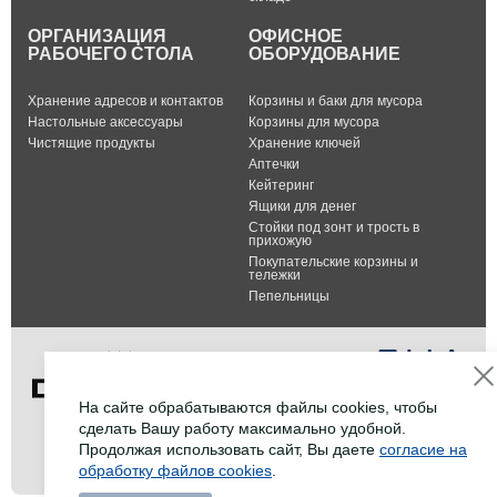
ОРГАНИЗАЦИЯ
ОФИСНОЕ
РАБОЧЕГО СТОЛА
ОБОРУДОВАНИЕ
Хранение адресов и контактов
Корзины и баки для мусора
Настольные аксессуары
Корзины для мусора
Чистящие продукты
Хранение ключей
Аптечки
Кейтеринг
Ящики для денег
Стойки под зонт и трость в
прихожую
Покупательские корзины и
тележки
Пепельницы
На сайте обрабатываются файлы cookies, чтобы
сделать Вашу работу максимально удобной.
Тел.: +7 (495) 232-07-42
Продолжая использовать сайт, Вы даете
согласие на
Факс: +7 (495) 232-07-42
обработку файлов cookies
.
E-mail:
info@durable-shop.ru