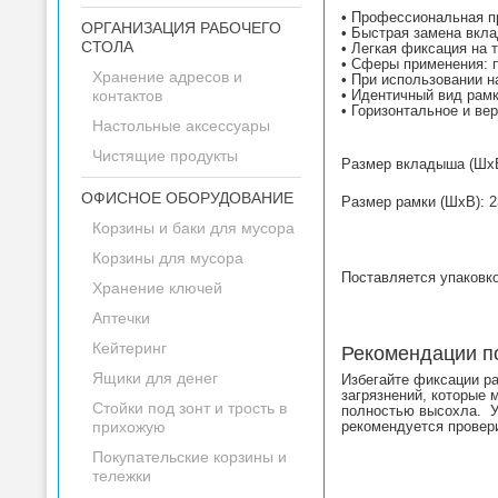
• Профессиональная п
ОРГАНИЗАЦИЯ РАБОЧЕГО
• Быстрая замена вкл
СТОЛА
• Легкая фиксация на 
• Сферы применения: 
Хранение адресов и
• При использовании 
контактов
• Идентичный вид рамк
• Горизонтальное и ве
Настольные аксессуары
Чистящие продукты
Размер вкладыша (ШхВ
ОФИСНОЕ ОБОРУДОВАНИЕ
Размер рамки (ШхВ): 2
Корзины и баки для мусора
Корзины для мусора
Поставляется упаковкой
Хранение ключей
Аптечки
Кейтеринг
Рекомендации п
Ящики для денег
Избегайте фиксации р
загрязнений, которые
Стойки под зонт и трость в
полностью высохла. У
прихожую
рекомендуется провер
Покупательские корзины и
тележки