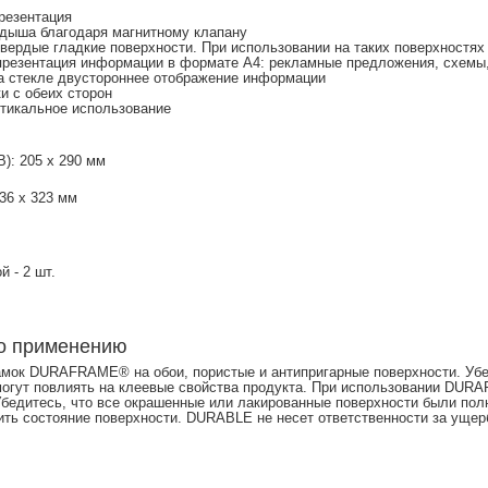
резентация
адыша благодаря магнитному клапану
твердые гладкие поверхности. При использовании на таких поверхностях
презентация информации в формате А4: рекламные предложения, схемы, 
на стекле двустороннее отображение информации
и с обеих сторон
ртикальное использование
): 205 х 290 мм
36 х 323 мм
 - 2 шт.
о применению
амок DURAFRAME® на обои, пористые и антипригарные поверхности. Убед
 могут повлиять на клеевые свойства продукта. При использовании DUR
бедитесь, что все окрашенные или лакированные поверхности были по
ить состояние поверхности. DURABLE не несет ответственности за уще