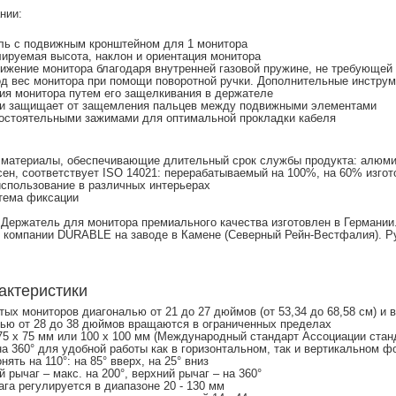
нии:
ль с подвижным кронштейном для 1 монитора
ируемая высота, наклон и ориентация монитора
вижение монитора благодаря внутренней газовой пружине, не требующей
од вес монитора при помощи поворотной ручки. Дополнительные инстру
ция монитора путем его защелкивания в держателе
ти защищает от защемления пальцев между подвижными элементами
мостоятельными зажимами для оптимальной прокладки кабеля
 материалы, обеспечивающие длительный срок службы продукта: алюмин
сен, соответствует ISO 14021: перерабатываемый на 100%, на 60% изгот
использование в различных интерьерах
стема фиксации
 Держатель для монитора премиального качества изготовлен в Германии
 компании DURABLE на заводе в Камене (Северный Рейн-Вестфалия). Р
актеристики
тых мониторов диагональю от 21 до 27 дюймов (от 53,34 до 68,58 см) и ве
лью от 28 до 38 дюймов вращаются в ограниченных пределах
5 х 75 мм или 100 х 100 мм (Международный стандарт Ассоциации стан
а 360° для удобной работы как в горизонтальном, так и вертикальном ф
ять на 110°: на 85° вверх, на 25° вниз
й рычаг – макс. на 200°, верхний рычаг – на 360°
ага регулируется в диапазоне 20 - 130 мм