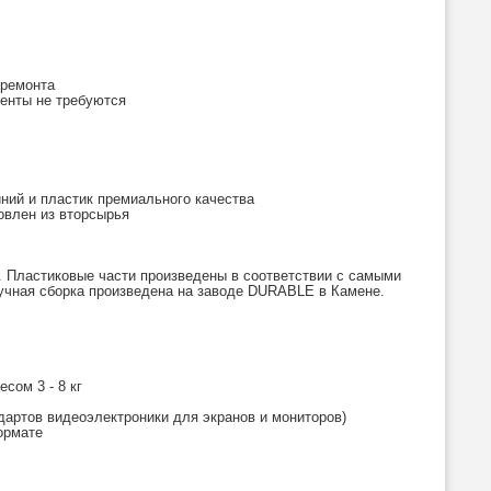
 ремонта
менты не требуются
ий и пластик премиального качества
овлен из вторсырья
. Пластиковые части произведены в соответствии с самыми
учная сборка произведена на заводе DURABLE в Камене.
сом 3 - 8 кг
дартов видеоэлектроники для экранов и мониторов)
ормате