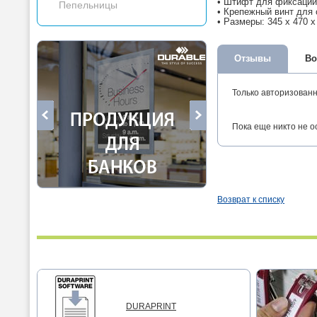
• Штифт для фиксации 
Пепельницы
• Крепежный винт для 
• Размеры: 345 х 470 х
Отзывы
Во
Только авторизован
Пока еще никто не о
Возврат к списку
DURAPRINT