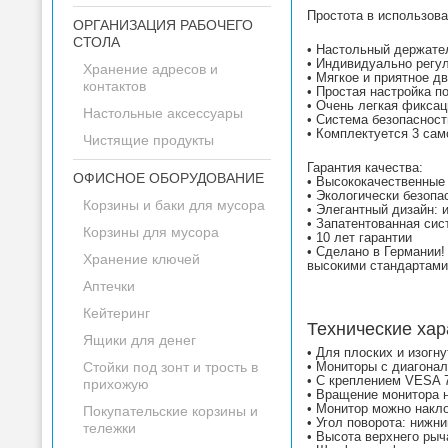
Простота в использова
ОРГАНИЗАЦИЯ РАБОЧЕГО
СТОЛА
• Настольный держате
• Индивидуально регул
Хранение адресов и
• Мягкое и приятное д
контактов
• Простая настройка п
• Очень легкая фикса
Настольные аксессуары
• Система безопаснос
• Комплектуется 3 са
Чистящие продукты
Гарантия качества:
ОФИСНОЕ ОБОРУДОВАНИЕ
• Высококачественные
• Экологически безопа
Корзины и баки для мусора
• Элегантный дизайн: 
• Запатентованная си
Корзины для мусора
• 10 лет гарантии
• Сделано в Германии!
Хранение ключей
высокими стандартами
Аптечки
Кейтеринг
Технические хар
Ящики для денег
• Для плоских и изогну
Стойки под зонт и трость в
• Мониторы с диагона
• С креплением VESA 7
прихожую
• Вращение монитора н
• Монитор можно наклон
Покупательские корзины и
• Угол поворота: нижни
тележки
• Высота верхнего рыч