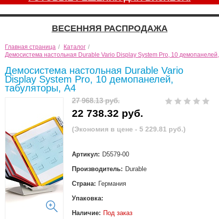
ВЕСЕННЯЯ РАСПРОДАЖА
Главная страница
/
Каталог
/
Демосистема настольная Durable Vario Display System Pro, 10 демопанелей
Демосистема настольная Durable Vario
Display System Pro, 10 демопанелей,
табуляторы, А4
27 968.13 руб.
22 738.32 руб.
(Экономия в цене - 5 229.81 руб.)
Артикул:
D5579-00
Производитель:
Durable
Страна:
Германия
Упаковка:
Наличие:
Под заказ