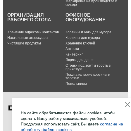
Маркировка на производстве и
складе
ОРГАНИЗАЦИЯ
ОФИСНОЕ
РАБОЧЕГО СТОЛА
ОБОРУДОВАНИЕ
Хранение адресов и контактов
Корзины и баки для мусора
Настольные аксессуары
Корзины для мусора
Чистящие продукты
Хранение ключей
Аптечки
Кейтеринг
Ящики для денег
Стойки под зонт и трость в
прихожую
Покупательские корзины и
тележки
Пепельницы
На сайте обрабатываются файлы cookies, чтобы
сделать Вашу работу максимально удобной.
Тел.: +7 (495) 232-07-42
Продолжая использовать сайт, Вы даете
согласие на
Факс: +7 (495) 232-07-42
обработку файлов cookies
.
E-mail:
info@durable-shop.ru