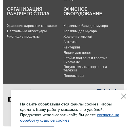
ОРГАНИЗАЦИЯ
ОФИСНОЕ
РАБОЧЕГО СТОЛА
ОБОРУДОВАНИЕ
Хранение адресов и контактов
Корзины и баки для мусора
Настольные аксессуары
Корзины для мусора
Чистящие продукты
Хранение ключей
Аптечки
Кейтеринг
Ящики для денег
Стойки под зонт и трость в
прихожую
Покупательские корзины и
тележки
Пепельницы
На сайте обрабатываются файлы cookies, чтобы
сделать Вашу работу максимально удобной.
Тел.: +7 (495) 232-07-42
Продолжая использовать сайт, Вы даете
согласие на
Факс: +7 (495) 232-07-42
обработку файлов cookies
.
E-mail:
info@durable-shop.ru