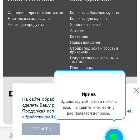
Хранение адресов и контактов
Корзины и баки для мусора
Настольные аксессуары
Корзины для мусора
Чистящие продукты
Хранение ключей
Аптечки
Кейтеринг
Ящики для денег
Стойки под зонт и трость в
прихожую
Покупательские корзины и
тележки
Пепельницы
Ирина
На сайте обрабатываются файлы cookies, чтобы
Здравствуйте! Готова помочь
сделать Вашу работу максимально удобной.
вам. Напишите мне, если у
Тел.: +7 (495) 232-07-42
Продолжая использовать сайт, Вы даете
согласие на
вас появятся вопросы.
Факс: +7 (495) 232-07-42
обработку файлов cookies
.
E-mail:
info@durable-shop.ru
СОГЛАСЕН
Политика в отношении
Создание сайта -
HCube
обработки персональных