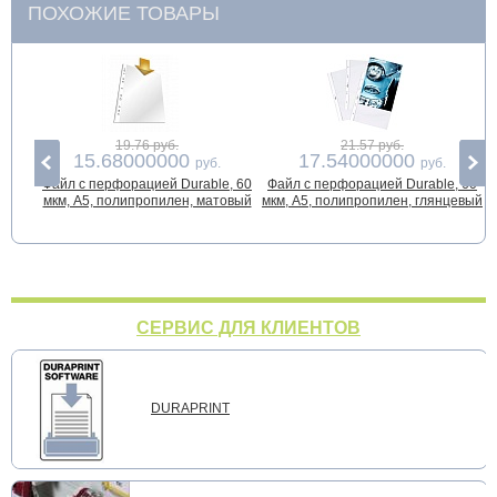
ПОХОЖИЕ ТОВАРЫ
19.76 руб.
21.57 руб.
15.68000000
17.54000000
руб.
руб.
Файл с перфорацией Durable, 60
Файл с перфорацией Durable, 60
мкм, А5, полипропилен, матовый
мкм, А5, полипропилен, глянцевый
СЕРВИС ДЛЯ КЛИЕНТОВ
DURAPRINT