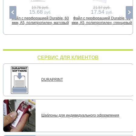
19.76 руб.
21.57 руб.
15.68
17.54
руб.
руб.
Файл с перфорацией Durable, 60
Файл с перфорацией Durable, 60
мкм, А5, полипропилен, матовый
мкм, А5, полипропилен, глянцевый
СЕРВИС ДЛЯ КЛИЕНТОВ
DURAPRINT
Шаблоны для индивидуального оформления