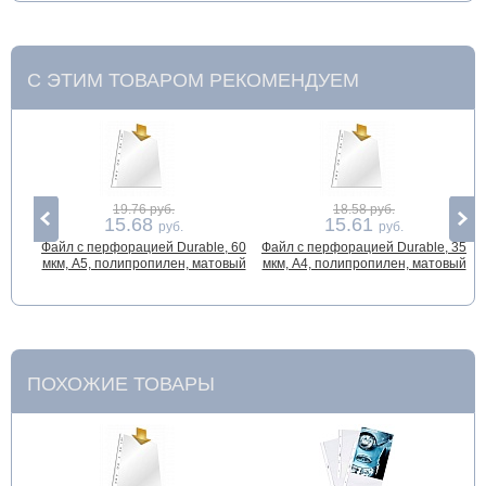
С ЭТИМ ТОВАРОМ РЕКОМЕНДУЕМ
19.76 руб.
18.58 руб.
15.68
15.61
руб.
руб.
Файл с перфорацией Durable, 60
Файл с перфорацией Durable, 35
мкм, А5, полипропилен, матовый
мкм, А4, полипропилен, матовый
ПОХОЖИЕ ТОВАРЫ