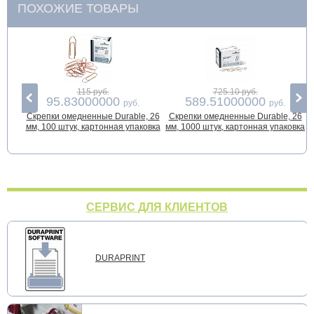
ПОХОЖИЕ ТОВАРЫ
115 руб.
725.10 руб.
95.83000000
589.51000000
руб.
руб.
Скрепки омедненные Durable, 26
Скрепки омедненные Durable, 26
С
мм, 100 штук, картонная упаковка
мм, 1000 штук, картонная упаковка
СЕРВИС ДЛЯ КЛИЕНТОВ
DURAPRINT