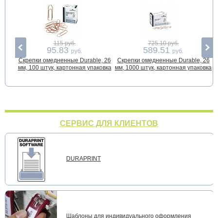
115 руб.
725.10 руб.
95.83
589.51
руб.
руб.
Скрепки омедненные Durable, 26
Скрепки омедненные Durable, 26
С
мм, 100 штук, картонная упаковка
мм, 1000 штук, картонная упаковка
СЕРВИС ДЛЯ КЛИЕНТОВ
DURAPRINT
Шаблоны для индивидуального оформления