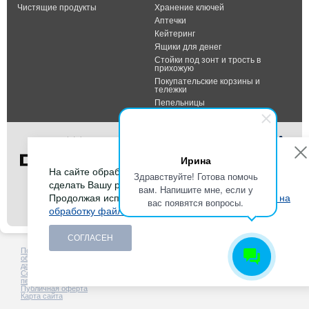
Чистящие продукты
Хранение ключей
Аптечки
Кейтеринг
Ящики для денег
Стойки под зонт и трость в
прихожую
Покупательские корзины и
тележки
Пепельницы
Ирина
На сайте обрабатываются файлы cookies, чтобы
Здравствуйте! Готова помочь
сделать Вашу работу максимально удобной.
вам. Напишите мне, если у
Тел.: +7 (495) 232-07-42
Продолжая использовать сайт, Вы даете
согласие на
вас появятся вопросы.
Факс: +7 (495) 232-07-42
обработку файлов cookies
.
E-mail:
info@durable-shop.ru
СОГЛАСЕН
Политика в отношении
Создание сайта -
HCube
обработки персональных
данных
Согласие на обработку
персональных данных
Публичная оферта
Карта сайта