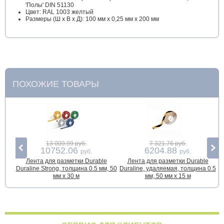
'Полы' DIN 51130
Цвет: RAL 1003 желтый
Размеры (Ш х В х Д): 100 мм х 0,25 мм х 200 мм
ПОХОЖИЕ ТОВАРЫ
13 009.99 руб.
7 321.76 руб.
10752.06
6204.88
руб.
руб.
Лента для разметки Durable
Лента для разметки Durable
З
Duraline Strong, толщина 0.5 мм, 50
Duraline, удаляемая, толщина 0.5
у
мм х 30 м
мм, 50 мм х 15 м