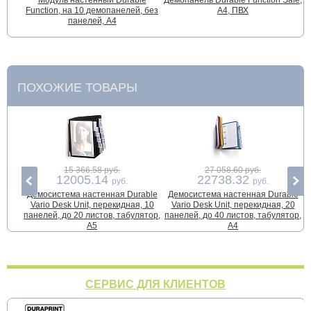
Модуль настенный Durable
Демопанель Durable Function Safe,
Function, на 10 демопанелей, без
A4, ПВХ
панелей, А4
ПОХОЖИЕ ТОВАРЫ
15 366.58 руб.
27 058.60 руб.
12005.14
22738.32
руб.
руб.
Демосистема настенная Durable
Демосистема настенная Durable
Vario Desk Unit, перекидная, 10
Vario Desk Unit, перекидная, 20
V
панелей, до 20 листов, табулятор,
панелей, до 40 листов, табулятор,
А5
А4
СЕРВИС ДЛЯ КЛИЕНТОВ