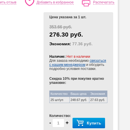
ить отзыв
Добавить в избранное
Распечатать
Цена указана за 1 шт.
353.66 руб.
276.30 руб.
Экономия:
77.36 руб.
Наличие:
Нет в наличии
Для заказа необходимо
связаться
с нашим менеджером
и обсудить
подробно условия поставки.
Скидка 10% при покупке кратно
упаковке:
Количество
Ваша цена
Экономия
25 шт/уп
248.67 руб.
27.63 руб.
Количество:
-
+
Купить