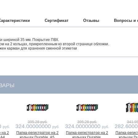
Характеристики
Сертификат
Отзывы
Вопросы и 
ки шириной 35 мм. Покрытие ПВХ.
м на 2 кольцах, прикрепленным ко второй странице обложки.
жен карман для хранения сменной этикетки
ВАРЫ
395.28 руб.
395.28 руб.
341.95
0
324.00000000
324.00000000
282.600
руб.
руб.
руб.
 на 2
Папка-регистратор на 2
Папка-регистратор на 2
Папка-регис
 А4,
кольцах Durable, А5,
кольцах Durable,
кольцах Du