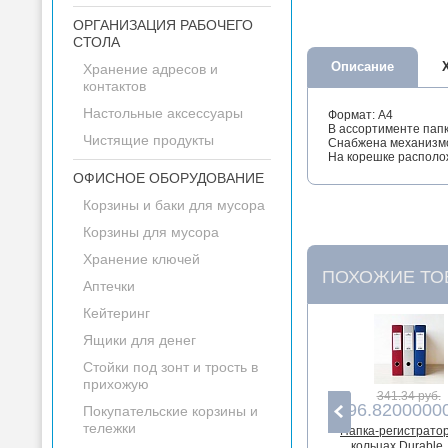
ОРГАНИЗАЦИЯ РАБОЧЕГО
СТОЛА
Описание
Хранение адресов и
контактов
Настольные аксессуары
Формат: А4
В ассортименте пап
Чистящие продукты
Снабжена механизмо
На корешке располо
ОФИСНОЕ ОБОРУДОВАНИЕ
Корзины и баки для мусора
Корзины для мусора
Хранение ключей
ПОХОЖИЕ ТО
Аптечки
Кейтеринг
Ящики для денег
Стойки под зонт и трость в
прихожую
341.34 руб.
296.8200000
Покупательские корзины и
тележки
Папка-регистратор
кольцах Durable,