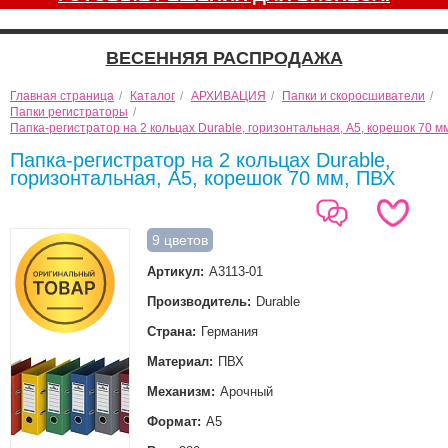
ВЕСЕННЯЯ РАСПРОДАЖА
Главная страница
/
Каталог
/
АРХИВАЦИЯ
/
Папки и скоросшиватели
/
Папки регистраторы
/
Папка-регистратор на 2 кольцах Durable, горизонтальная, А5, корешок 70 м
Папка-регистратор на 2 кольцах Durable,
горизонтальная, А5, корешок 70 мм, ПВХ
9 цветов
Артикул:
A3113-01
Производитель:
Durable
Страна:
Германия
Материал:
ПВХ
Механизм:
Арочный
Формат:
А5