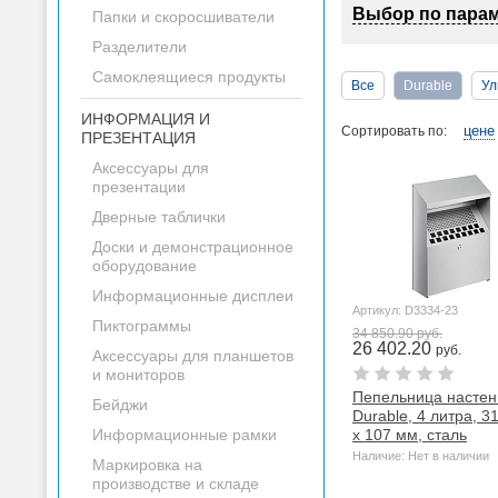
Выбор по пара
Папки и скоросшиватели
Разделители
Самоклеящиеся продукты
Все
Durable
Ул
ИНФОРМАЦИЯ И
цене
Сортировать по:
ПРЕЗЕНТАЦИЯ
Аксессуары для
презентации
Дверные таблички
Доски и демонстрационное
оборудование
Информационные дисплеи
Артикул: D3334-23
Пиктограммы
34 850.90 руб.
26 402.20
руб.
Аксессуары для планшетов
и мониторов
Пепельница настен
Бейджи
Durable, 4 литра, 3
Информационные рамки
х 107 мм, сталь
Наличие: Нет в наличии
Маркировка на
производстве и складе