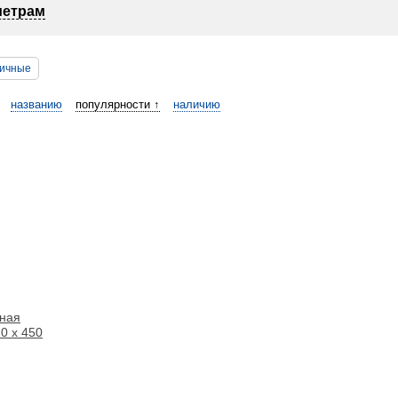
метрам
ичные
названию
популярности ↑
наличию
ная
10 х 450