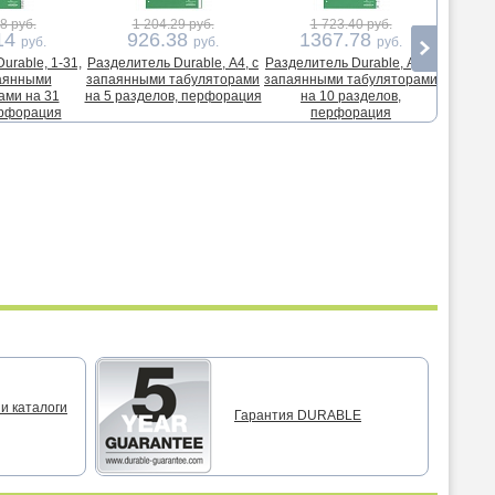
8 руб.
1 204.29 руб.
1 723.40 руб.
3
14
926.38
1367.78
2
руб.
руб.
руб.
urable, 1-31,
Разделитель Durable, А4, с
Разделитель Durable, А4, с
Раздели
паянными
запаянными табуляторами
запаянными табуляторами
запаянн
ами на 31
на 5 разделов, перфорация
на 10 разделов,
на
ерфорация
перфорация
п
п
и каталоги
Гарантия DURABLE