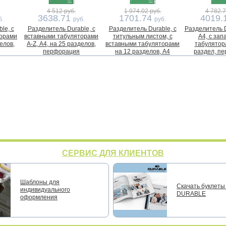
4 512 руб.
1 974.02 руб.
4 782.7
3638.71
1701.74
4019.
б.
руб.
руб.
le, с
Разделитель Durable, с
Разделитель Durable, с
Разделитель D
торами
вставными табуляторами
титульным листом, с
А4, с за
делов,
A-Z, А4, на 25 разделов,
вставными табуляторами
табулятор
перфорация
на 12 разделов, А4
раздел, п
СЕРВИС ДЛЯ КЛИЕНТОВ
Шаблоны для
Скачать буклеты 
индивидуального
DURABLE
оформления