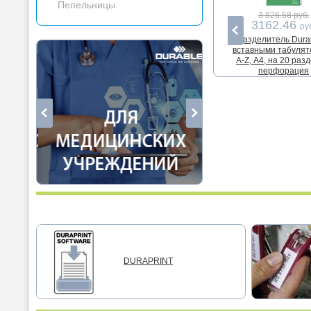
Пепельницы
3 826.58 руб.
3162.46
ру
Разделитель Durab
вставными табуля
A-Z, А4, на 20 раз
перфорация
DURAPRINT