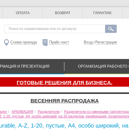
ОПЛАТА
ВОЗВРАТ
ГАРАНТИИ
Схема проезда
Прайс-лист
Вход
Регистрация
/
РМАЦИЯ И ПРЕЗЕНТАЦИЯ
ОРГАНИЗАЦИЯ РАБОЧЕГО 
ГОТОВЫЕ РЕШЕНИЯ ДЛЯ БИЗНЕСА.
ВЕСЕННЯЯ РАСПРОДАЖА
алог
/
АРХИВАЦИЯ
/
Разделители
/
Разделители со сменными табулятор
Z, 1-20, пустые, А4, особо широкий, на 20 разделов, перфорация, полипропил
rable, A-Z, 1-20, пустые, А4, особо широкий, 